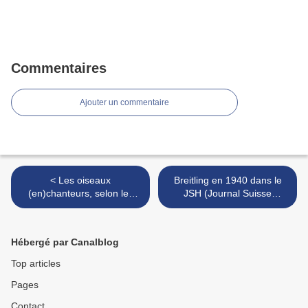
Commentaires
Ajouter un commentaire
< Les oiseaux
Breitling en 1940 dans le
(en)chanteurs, selon les
JSH (Journal Suisse
Frères Rochat
d'Horlogerie), déjà à la
conquête des Millenium >
Hébergé par Canalblog
Top articles
Pages
Contact