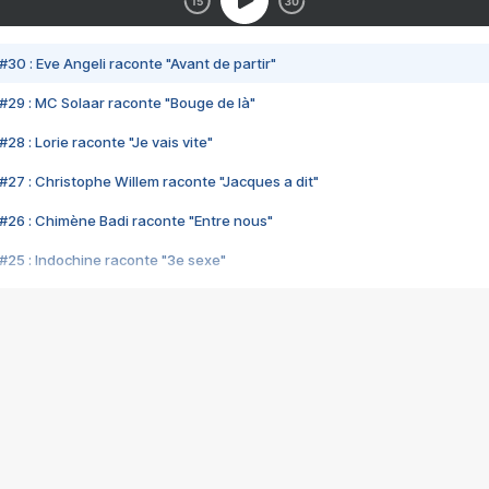
#30 : Eve Angeli raconte "Avant de partir"
#29 : MC Solaar raconte "Bouge de là"
28 : Lorie raconte "Je vais vite"
#27 : Christophe Willem raconte "Jacques a dit"
#26 : Chimène Badi raconte "Entre nous"
#25 : Indochine raconte "3e sexe"
#24 : Zaho raconte "C'est chelou"
#23 : Patrick Bruel raconte "Au café des délices"
#22 : Kyo raconte "Le chemin"
#21 : Nolwenn Leroy raconte "Cassé"
#20 : Patrick Hernandez raconte "Born to be alive"