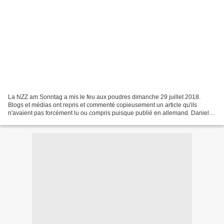
La NZZ am Sonntag a mis le feu aux poudres dimanche 29 juillet 2018.
Blogs et médias ont repris et commenté copieusement un article qu'ils
n'avaient pas forcément lu ou compris puisque publié en allemand. Daniel
Hug le journaliste auteur de l’interview...