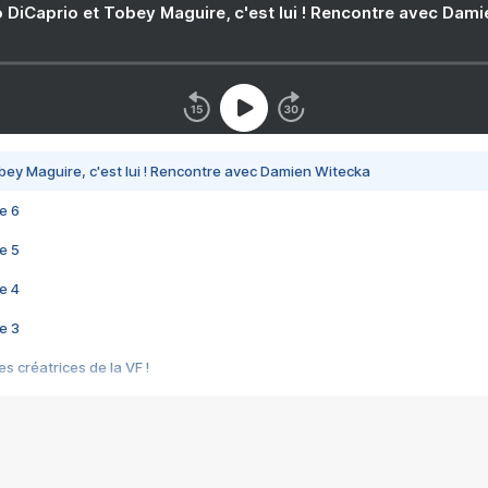
 DiCaprio et Tobey Maguire, c'est lui ! Rencontre avec Dam
bey Maguire, c'est lui ! Rencontre avec Damien Witecka
e 6
e 5
e 4
e 3
s créatrices de la VF !
e 2
e 1
e Mektoub My Love arrive enfin ! Rencontre avec Shaïn Boumedine et Sal