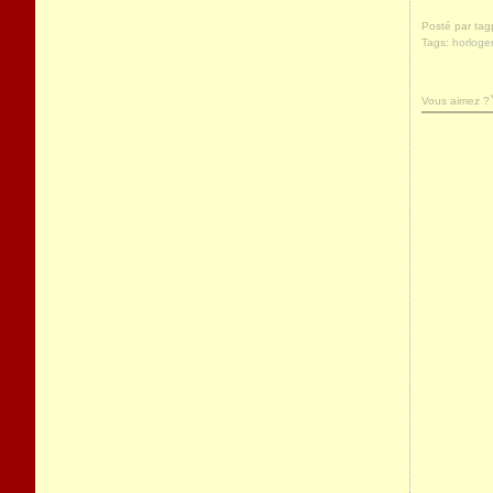
Posté par tag
Tags:
horloger
Vous aimez ?