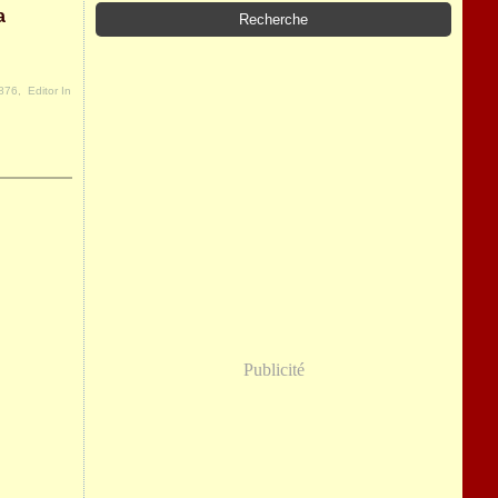
a
1876
,
Editor In
Publicité