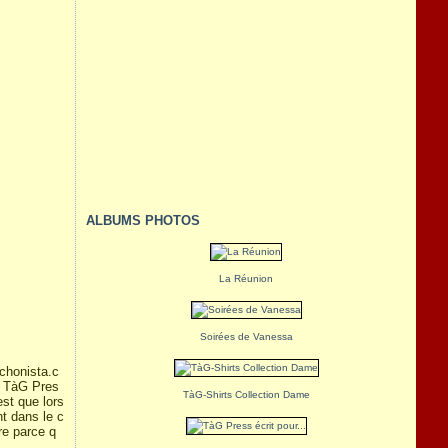
ALBUMS PHOTOS
La Réunion
Soirées de Vanessa
tchonista.c
e TàG Pres
TàG-Shirts Collection Dame
st que lors
nt dans le c
re parce q