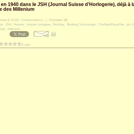
g en 1940 dans le JSH (Journal Suisse d'Horlogerie), déjà à l
e des Millenium
press à 15:08 -
Commentaires [
…
]
- Permalien [
#
]
ie
,
JSH
,
Histoire
,
histoire horlogère
,
Breitling
,
Breitling Technologie
,
TheRightPlace2be
,
jsh 
rial
,
millenium
0 vote