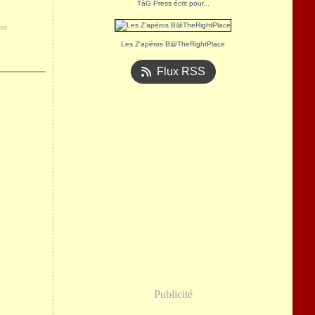
TàG Press écrit pour...
ss
Les Z'apéros B@TheRightPlace
Flux RSS
Publicité