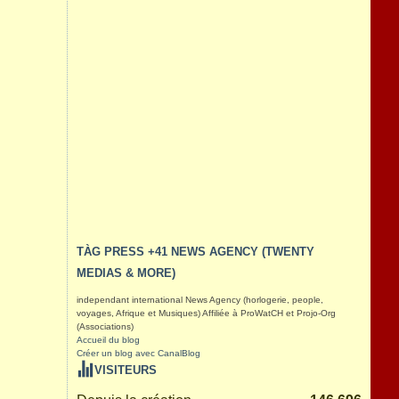
TÀG PRESS +41 NEWS AGENCY (TWENTY
MEDIAS & MORE)
independant international News Agency (horlogerie, people,
voyages, Afrique et Musiques) Affiliée à ProWatCH et Projo-Org
(Associations)
Accueil du blog
Créer un blog avec CanalBlog
VISITEURS