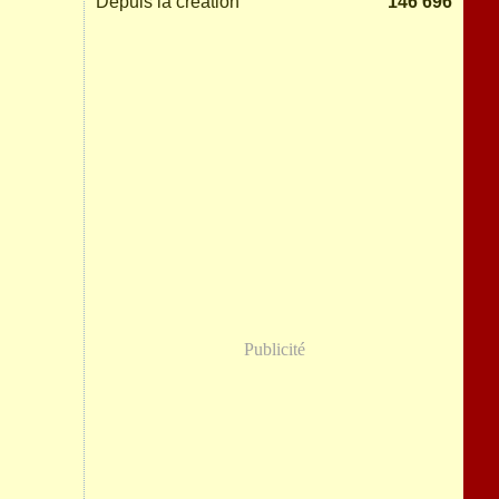
Depuis la création
146 696
Publicité