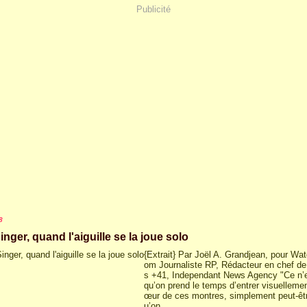
Publicité
8
inger, quand l'aiguille se la joue solo
{Extrait} Par Joël A. Grandjean, pour Wa
om Journaliste RP, Rédacteur en chef d
s +41, Independant News Agency "Ce n’e
qu’on prend le temps d’entrer visuelleme
œur de ces montres, simplement peut-êt
u’on...