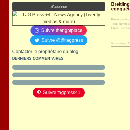
Breitlin
conquêt
Posté par tag
Tags:
horloger
Chief
,
adverto
Suivre therightplace
Suivre @@tagpress
Vous aimez ?
Contacter le propriétaire du blog
DERNIERS COMMENTAIRES
Suivre tagpress41