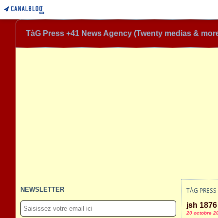
TàG Press +41 News Agency (Twenty medias & mor
NEWSLETTER
TÀG PRESS
jsh 1876
20 octobre 2