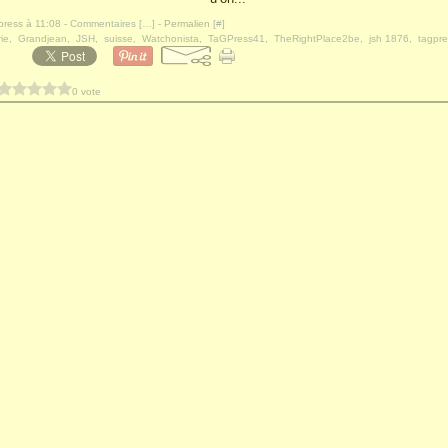
press à 11:08 -
Commentaires [
…
]
- Permalien [
#
]
ie
,
Grandjean
,
JSH
,
suisse
,
Watchonista
,
TaGPress41
,
TheRightPlace2be
,
jsh 1876
,
tagpre
0 vote