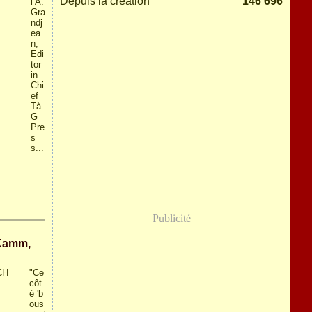
Depuis la création
146 696
l A.
Gra
ndj
ea
n,
Edi
tor
in
Chi
ef
Tà
G
Pre
s
s...
Publicité
 Kamm,
"Ce
côt
é 'b
ous