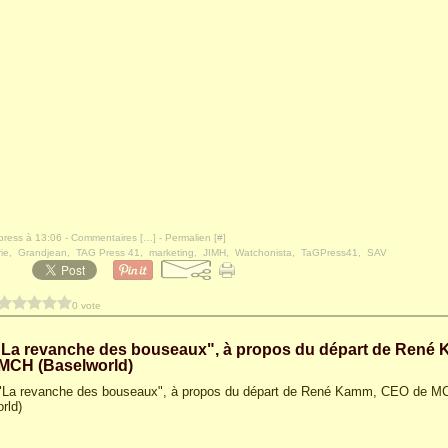
press à 13:06 -
Commentaires [
…
]
- Permalien [
#
]
ie
,
Grandjean
,
TAG Press 41
,
marketing
,
JIMH
,
Watchonista
,
TaGPress41
,
SAV
0 vote
 "La revanche des bouseaux", à propos du départ de René
MCH (Baselworld)