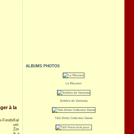
ALBUMS PHOTOS
La Réunion
Soirées de Vanessa
ger à la
TàG-Shirts Collection Dame
Kal
ust
Zor
ik a