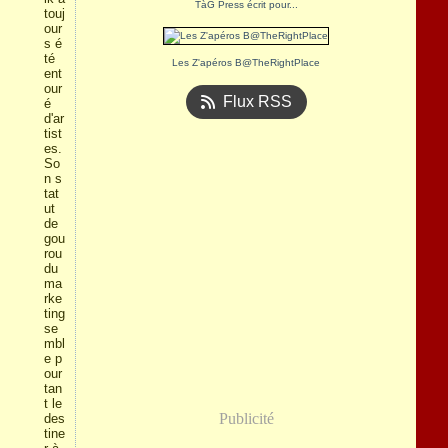
TàG Press écrit pour...
touj
our
s é
té
Les Z'apéros B@TheRightPlace
ent
our
Flux RSS
é
d'ar
tist
es.
So
n s
tat
ut
de
gou
rou
du
ma
rke
ting
se
mbl
e p
our
tan
t le
Publicité
des
tine