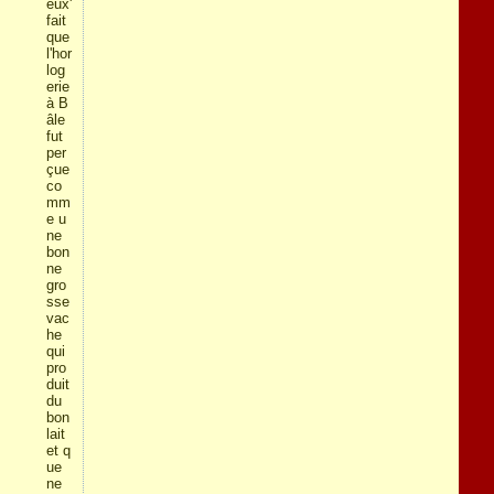
eux'
fait
que
l'hor
log
erie
à B
âle
fut
per
çue
co
mm
e u
ne
bon
ne
gro
sse
vac
he
qui
pro
duit
du
bon
lait
et q
ue
ne