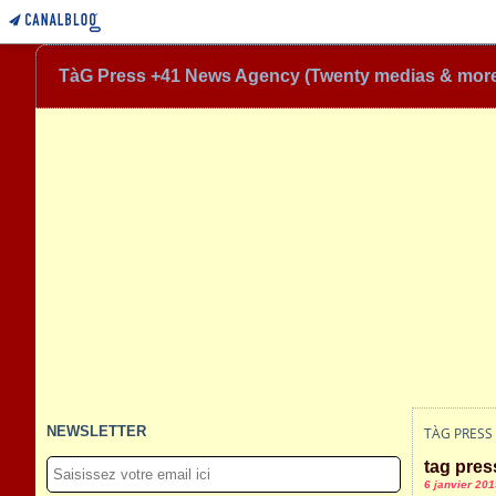
TàG Press +41 News Agency (Twenty medias & mor
NEWSLETTER
TÀG PRESS
tag pres
6 janvier 201