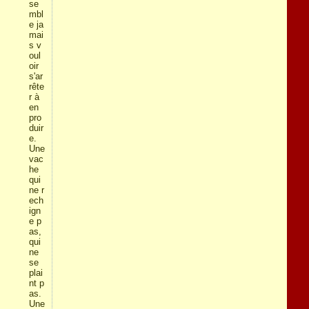
se
mbl
e ja
mai
s v
oul
oir
s'ar
rête
r à
en
pro
duir
e.
Une
vac
he
qui
ne r
ech
ign
e p
as,
qui
ne
se
plai
nt p
as.
Une