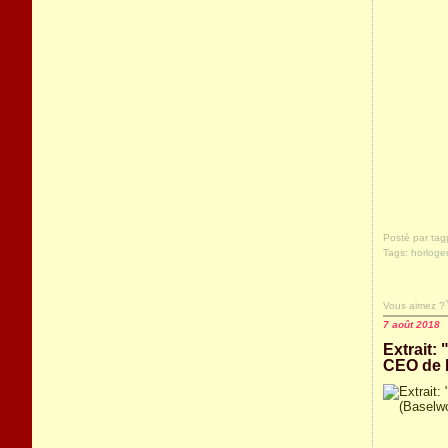
Posté par tag
Tags:
horloger
Vous aimez ?
7 août 2018
Extrait:
CEO de 