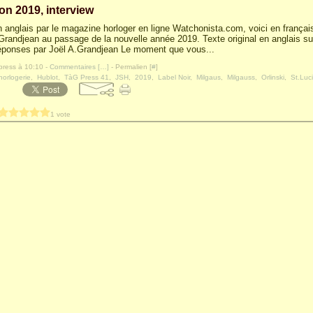
on 2019, interview
 anglais par le magazine horloger en ligne Watchonista.com, voici en français 
 Grandjean au passage de la nouvelle année 2019. Texte original en anglais s
ponses par Joël A.Grandjean Le moment que vous...
press à 10:10 -
Commentaires [
…
]
- Permalien [
#
]
horlogerie
,
Hublot
,
TàG Press 41
,
JSH
,
2019
,
Label Noir
,
Milgaus
,
Milgauss
,
Orlinski
,
St.Luc
1 vote