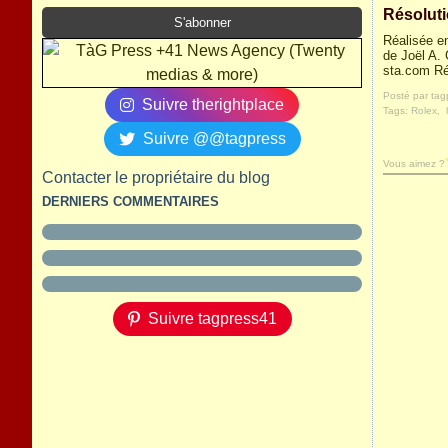
Résoluti
Réalisée en
de Joël A.
sta.com Ré
Posté par tag
Suivre therightplace
Tags:
Rolex
,
Suivre @@tagpress
Vous aimez ?
Contacter le propriétaire du blog
DERNIERS COMMENTAIRES
Suivre tagpress41