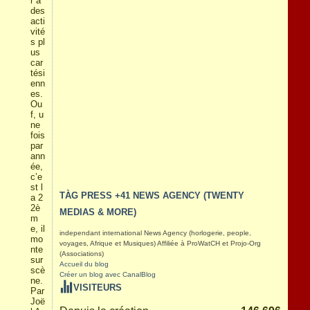
r à
des
acti
vité
s pl
us
car
tési
enn
es.
Ou
f, u
ne
fois
par
ann
ée,
c’e
st l
TÀG PRESS +41 NEWS AGENCY (TWENTY
a 2
2è
MEDIAS & MORE)
m
e, il
independant international News Agency (horlogerie, people,
mo
voyages, Afrique et Musiques) Affiliée à ProWatCH et Projo-Org
nte
(Associations)
sur
Accueil du blog
scè
Créer un blog avec CanalBlog
ne.
VISITEURS
Par
Joë