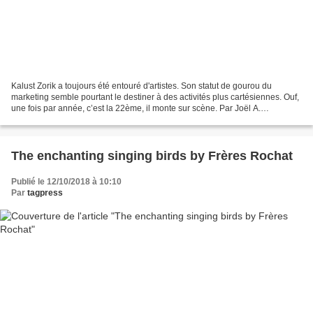
Kalust Zorik a toujours été entouré d'artistes. Son statut de gourou du
marketing semble pourtant le destiner à des activités plus cartésiennes. Ouf,
une fois par année, c’est la 22ème, il monte sur scène. Par Joël A.
Grandjean, Editor in Chief TàG Press...
The enchanting singing birds by Frères Rochat
Publié le 12/10/2018 à 10:10
Par
tagpress