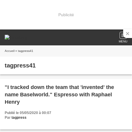
Publicité
MENU
Accueil
» tagpress41
tagpress41
"I tracked down the team that 'invented' the
name Baselworld." Espresso with Raphael
Henry
Publié le 05/05/2020 à 00:07
Par
tagpress