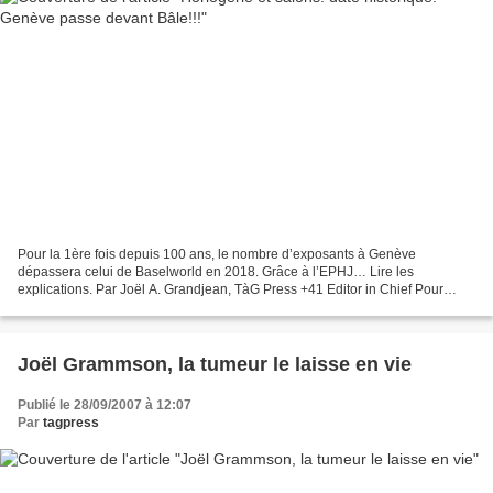
Pour la 1ère fois depuis 100 ans, le nombre d’exposants à Genève
dépassera celui de Baselworld en 2018. Grâce à l’EPHJ… Lire les
explications. Par Joël A. Grandjean, TàG Press +41 Editor in Chief Pour
Watchonista Magazine Voir également l'extrait du Téléjournal...
Joël Grammson, la tumeur le laisse en vie
Publié le 28/09/2007 à 12:07
Par
tagpress