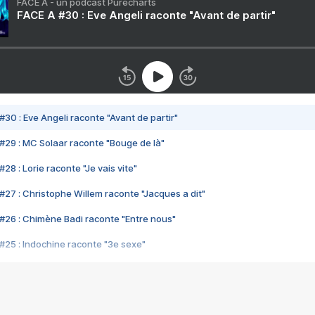
FACE A - un podcast Purecharts
FACE A #30 : Eve Angeli raconte "Avant de partir"
#30 : Eve Angeli raconte "Avant de partir"
#29 : MC Solaar raconte "Bouge de là"
28 : Lorie raconte "Je vais vite"
#27 : Christophe Willem raconte "Jacques a dit"
#26 : Chimène Badi raconte "Entre nous"
#25 : Indochine raconte "3e sexe"
#24 : Zaho raconte "C'est chelou"
#23 : Patrick Bruel raconte "Au café des délices"