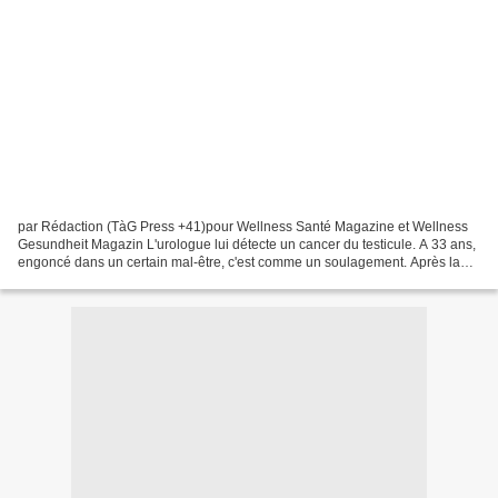
par Rédaction (TàG Press +41)pour Wellness Santé Magazine et Wellness
Gesundheit Magazin L'urologue lui détecte un cancer du testicule. A 33 ans,
engoncé dans un certain mal-être, c'est comme un soulagement. Après la
radiothérapie et la période de rémission...