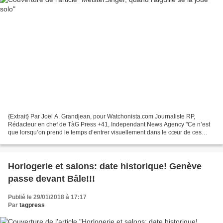
{Extrait} Par Joël A. Grandjean, pour Watchonista.com Journaliste RP,
Rédacteur en chef de TàG Press +41, Independant News Agency "Ce n’est
que lorsqu’on prend le temps d’entrer visuellement dans le cœur de ces
montres, simplement peut-être parce qu’on...
Horlogerie et salons: date historique! Genève
passe devant Bâle!!!
Publié le 29/01/2018 à 17:17
Par
tagpress