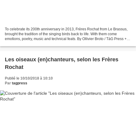
To celebrate its 200th anniversary in 2013, Frères Rochat from Le Brassus,
brought the tradition of the singing birds back to life. With them come
emotions, poetry, music and technical feats. By Ollivier Broto / TàG Press +41
/ Expert en horloger, Journaliste...
Les oiseaux (en)chanteurs, selon les Frères
Rochat
Publié le 10/10/2018 à 10:10
Par
tagpress