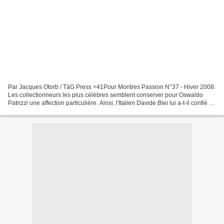
Par Jacques Otorb / TàG Press +41Pour Montres Passion N°37 - Hiver 2008.
Les collectionneurs les plus célèbres semblent conserver pour Oswaldo
Patrizzi une affection particulière. Ainsi, l'Italien Davide Blei lui a-t-il confié la
vente de ses Rolex, pourtant...