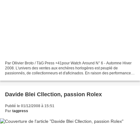
Par Ollivier Broto / TàG Press +41pour Watch Around N° 6 - Automne Hiver
2008. L'univers des ventes aux enchères horlogères est peuplé de
passionnés, de collectionneurs et d'aficinados. En raison des performances
de certains modèles, et grâce à leur valeur...
Davide Blei Cllection, passion Rolex
Publié le 01/12/2008 à 15:51
Par
tagpress