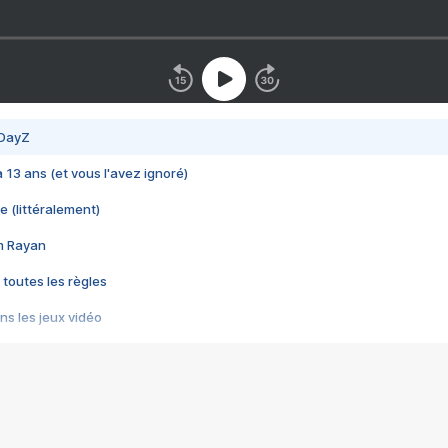
 DayZ
 a 13 ans (et vous l'avez ignoré)
e (littéralement)
im Rayan
 toutes les règles
s les jeux vidéo
us choquant de Rockstar ? - Le scandale BULLY
e plus moche de Steam
du RÊVE tourne au CAUCHEMAR