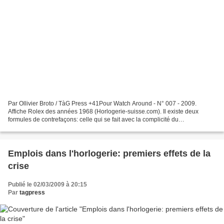
Par Ollivier Broto / TàG Press +41Pour Watch Around - N° 007 - 2009.
Affiche Rolex des années 1968 (Horlogerie-suisse.com). Il existe deux
formules de contrefaçons: celle qui se fait avec la complicité du
consommateur et celle qui se fait malgré lui....
Emplois dans l'horlogerie: premiers effets de la
crise
Publié le 02/03/2009 à 20:15
Par
tagpress