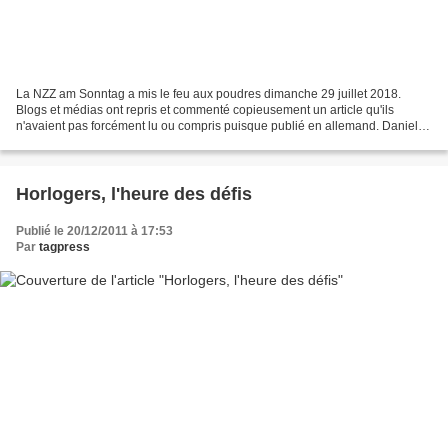
La NZZ am Sonntag a mis le feu aux poudres dimanche 29 juillet 2018.
Blogs et médias ont repris et commenté copieusement un article qu'ils
n'avaient pas forcément lu ou compris puisque publié en allemand. Daniel
Hug le journaliste auteur de l’interview...
Horlogers, l'heure des défis
Publié le 20/12/2011 à 17:53
Par
tagpress