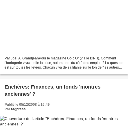
Par Joël A. GrandjeanPour le magazine Gold'Or (via le BIPH). Comment
l'horlogerie vivra-t-elle la crise, notamment du côté des emplois? La question
est sur toutes les lèvres. Chacun y va de sa litanie sur le ton de "les autres
vont souffrir..." Sur fond...
Enchères: Finances, un fonds 'montres
anciennes' ?
Publié le 05/12/2008 à 16:49
Par
tagpress